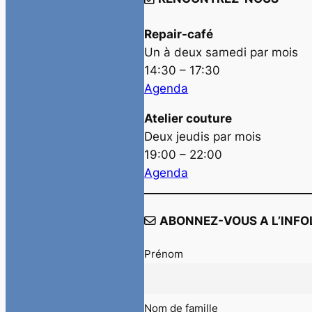
Repair-café
Un à deux samedi par mois
14:30 – 17:30
Agenda
Atelier couture
Deux jeudis par mois
19:00 – 22:00
Agenda
ABONNEZ-VOUS A L’INFO
Prénom
Nom de famille