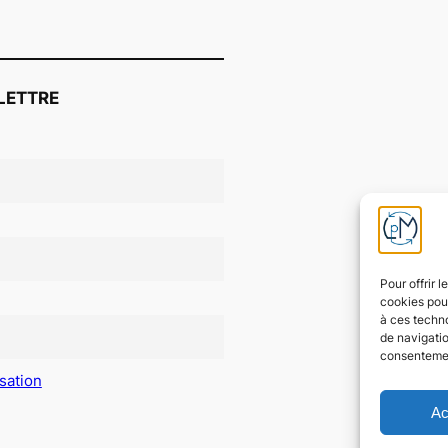
LETTRE
Pour offrir 
cookies pour
à ces techn
de navigatio
consentement
isation
Ac