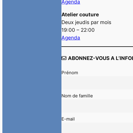
Agenda
Atelier couture
Deux jeudis par mois
19:00 – 22:00
Agenda
ABONNEZ-VOUS A L’INFO
Prénom
Nom de famille
E-mail