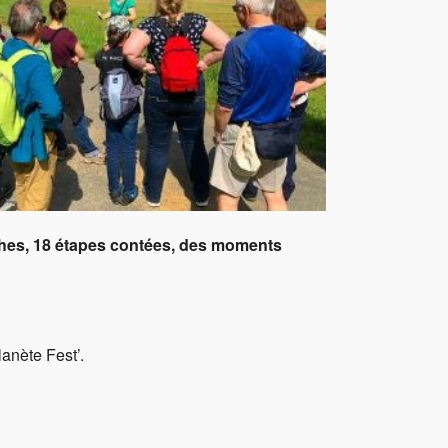
ffice 365
Outlook Live
rches, 18 étapes contées, des moments
anète Fest’.