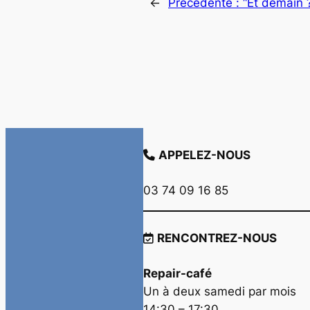
←
Précédente :
“Et demain 
APPELEZ-NOUS
03 74 09 16 85
RENCONTREZ-NOUS
Repair-café
Un à deux samedi par mois
14:30 – 17:30