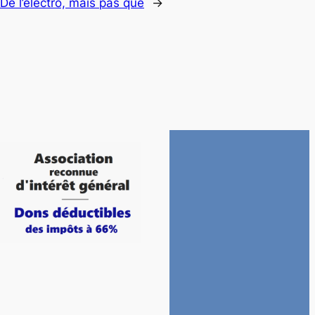
De l’électro, mais pas que
→