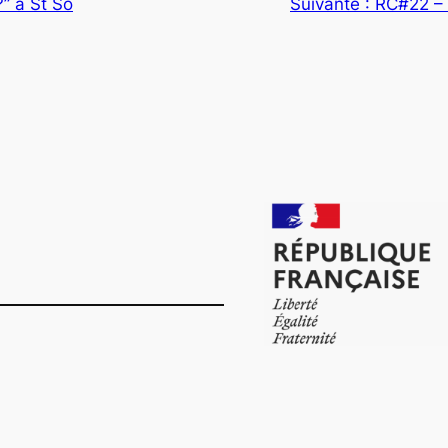
?” à St So
Suivante :
RC#22 – 