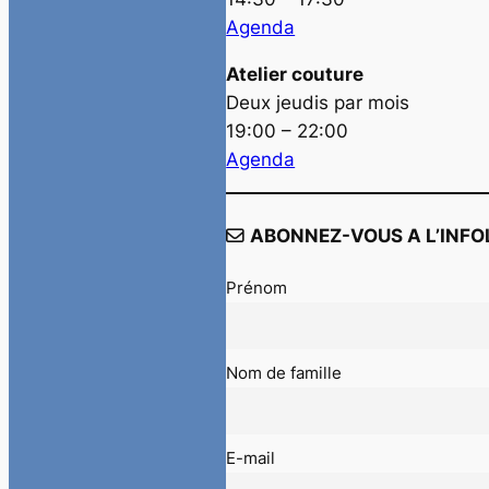
Agenda
Atelier couture
Deux jeudis par mois
19:00 – 22:00
Agenda
ABONNEZ-VOUS A L’INFO
Prénom
Nom de famille
E-mail