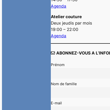
Agenda
Atelier couture
Deux jeudis par mois
19:00 – 22:00
Agenda
ABONNEZ-VOUS A L’INFO
Prénom
Nom de famille
E-mail