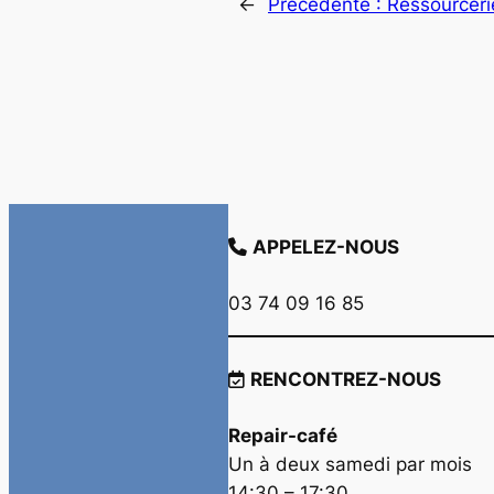
←
Précédente :
Ressourceri
APPELEZ-NOUS
03 74 09 16 85
RENCONTREZ-NOUS
Repair-café
Un à deux samedi par mois
14:30 – 17:30