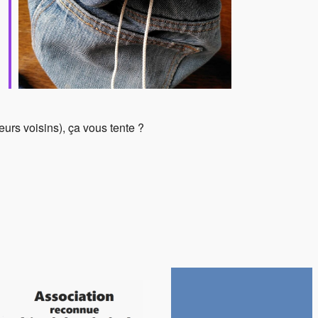
ffice 365
Outlook Live
eurs voisins), ça vous tente ?