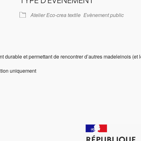
TYPE D’ÉVÈNEMENT
ier Google
iCalendar
O
Atelier Eco-crea textile
Evènement public
t durable et permettant de rencontrer d’autres madeleinois (et l
pation uniquement